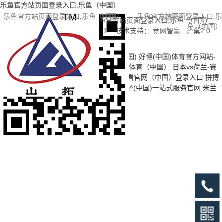
乐鱼官方站页面登录入口,乐鱼（中国）
产品中心
经典案例
乐鱼官方站页面登录入口,乐鱼
厂房与设备
服务质量同产品质量同等重要
0730-4207888
优势1
优势2
优势3
乐鱼官方站页面登录入口,乐鱼
服务中心
400-8228-758
矿山机械专业制造商
雄厚的技术实力
过硬的产品质量
为客户推荐合适的设备
为用户提供星级服务
对客户的生产现场进行考察
0730-4207888
倡导自主创新的发展理念
矿山机械专业制造商
查看更多+
查看更多+
乐鱼官方站页面登录入口,乐鱼（中国）
免费咨询热线：
破碎机
制砂机
给料机
皮带机
洗砂机
查看更多
湖南省岳阳市华容县三封工业园
0730-4207666
hn@shantuojx.com
快速链接
产品中心
﻿联系方式
﻿扫一扫
乐鱼官方站页面登录入口,乐鱼（中国）

搜索关键词：
乐鱼官方站页面登录入口,乐鱼（中国）
破碎机
、
制砂机
、
给料机
、
   | 
皮带机
  乐鱼官方站页面登录入口,乐
       乐鱼官方站页面登录入口,乐鱼（中国）

公司多年来强化国内外先进技术的引进与消化吸收，倡导自主创新的发展
公司生产的山拓系列破碎机广泛应用于矿山、水泥、公路、电力、冶金等
力求通过不断创新，提供可靠的产品和服务，使客户和投资方持续得到较
根据客户的具体要求设计、 制造产品，组织力量按照客户要求对产品进
追求全面、快捷、主动、及时的服务特色，使优质的服务延伸到售前、售
我公司人员会协助客户安装、调试直至客户满意。公司为客户培训技术人
网站乐鱼官方站页面登录入口,乐鱼（中国） 
破碎机
电话：0730-4207888
产品展示
版权所有：Copyright © 2021 乐鱼官方站页面登录入口,乐鱼（中国）
2020湖南山拓躬身入局 挺膺负责 乃有成
欢迎您！
鱼（中国）
（中国）
2020湖南山拓躬身入局 挺
备案号：
湘ICP备20003908号-1
技术支持：
竞网智赢
蜂巢2.0
2021
是一家集科研、生产、销售为一体的大型矿山机械专业制造商。公司占地
理念，推广建立了全员管理的企业运作模式。凭借雄厚的技术实力，科学
行技术改造
中、售后的全过程
员，让客户掌握设备的使用、维护和简单修理技术
合作案例
制砂机
传真：0730-4207666
大价值的回报。公司拥有精益生产设施和完善的管理体系，通过了ISO90
行业。公司系列产品STC圆锥机、STV制砂机、PE颚式破碎机、PF反击
公司动态
营业执照查询
2020年1月10日，主题为“躬身入局 挺膺负责 乃有成事之可冀”的2020年乐鱼官方站页面登
2020年1月10日，主题为“躬身入局 挺膺负责 乃有成事之可
三十余亩，位于长江南岸，洞庭湖畔的岳阳市华容工业园，拥有标准化厂
的管理体系和过硬的产品质量，山拓机械制造有限公司迅速成长为中国矿
式破碎机技术性能高。公司为用户提供项目设计、工艺流程设计、标准和
荣誉资质
给料机
邮箱：hn@shantuojx.com
01质量管理体系谁，优质的产品，优质的服务，使山拓产品销往全国各
11-05
录入口,乐鱼（中国） 新春团拜会在明威国际大酒店二
2020年乐鱼官方站页面登录入口
安博（体育中国）-官方网站
乐动-乐动(中国)
好博(中国)体育官方网站-
振动筛
洗砂机
振动给料机
STC圆锥式破碎机
年过去了，在过去的一年，山拓取得了丰硕的成
房和现代化办公场所研发中心及销售中心。各种大、中型精加工，铆焊、
关于山拓
洗砂机
地址：湖南省岳阳市华容县三封工业园
地，并出口到海外多个国家和地区。
山机械重要的生产和出口基地。
非标准产品设计及生产。
国际大酒店二楼举行，数百员工现场参与。 201
设备
设备
HAOBO SPORTS
米兰体育线上平台-米兰体育（中国）
日本vs荷兰-赛
2021-11-05
湖南长沙
乐鱼官方站页面登录入口,乐鱼（中国）
场要求为导向，以经济效益为中心，以质量的安
去的一年，山拓取得了丰硕的成
装配设备40余台。现有在职员工80余人，其中具有中、高级工程技术人员
在线留言
振动筛
事平台
开云(中国)官方网站
世界杯在线观看官网（中国）登录入口
拼搏
环境的整治取得了显著成效，销售团队的市场拓展
李县长对湖南山拓进行考察调研
2021-11-
2021-11-
们以市场要求为导向，以经济效
高新技术企业证书
质量管理体系认证证书
安全生产化标准企业
官方网站_拼搏（中国）
世界杯官网-世界杯(中国)一站式服务官网
米兰
2021
及管理干部30多人。公司多年来强化国内外先进技术的引进与消化吸收，
乐鱼官方站页面登录入口,乐鱼（中国）
圆锥机
05
05
全面推进各项业务。车间工作环
2021-11-05
2021-11-05
2021-11-05
体育-米兰（中国）
2020年3月17日下午，县人民政府副县长李勇
队的市场拓展能力迈上了新的台
11-05
倡导自主创新的发展理念，推广建立了全员管理的企业运作模式。凭借雄
促会卢昀石、姜克军、朱同甲，优势产业链总办
设备
查看详情
李县长对湖南山拓进行考察调研
司，听取了工程现阶段防疫及复工进展情况，并对
厚的技术实力，科学的管理体系和过硬的产品质量，山拓机械制造有限公
厂房
厂房
进行考察调研。
PF反击式破碎机
CX冲击式破碎机
鄂式破碎机
PC锤式破碎机
司迅速成长为中国矿山机械重要的生产和出口基地。
湖南山拓机械2021长沙国际工程机械展览会
湖南山拓机械2021长沙国际工程机械展览会
2021
湖南山拓机械参加2021长沙国际工程机械展览会
11-05
行。这是今年全球举办的30万平方米超大型工程
广州砂石国际展，第二天的瞬间更精彩
展。 俗话说，“外行看热闹，内行看门道”。那么，专业的工程机械展普通观众怎么看，又
有什么好看的呢？其实，这些“高冷”的钢铁侠也
到的绝活。