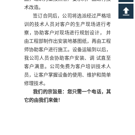
术改造。
签订合同后，公司将选派经过严格培
训的技术人员对客户的生产现场进行考
察，协助客户对现场进行规划设计， 并
由工程部制作出安装地基图纸，再由工程
师协助客户进行施工。设备运输到以后，
我公司人员会协助客户安装、调 试直至
客户满意。公司免费为客户培训技术人
员，让客户掌握设备的使用、维护和简单
修理技术。
我们的宗旨是：您只需一个电话，其
它的由我们来做！