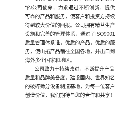
“的公司使命，力求通过不断创新，提供
可靠的产品和服务，使客户和投资方持续
得到较大价值的回报。公司拥有精益生产
设施和完善的管理体系，通过了ISO9001
质量管理体系谁，优质的产品，优质的服
务，使山拓产品销往全国各地，并出口到
海外多个国家和地区。
公司致力于持续改进，不断提升产品
质量和品牌美誉度，建设国内、世界知名
的破碎筛分设备制造基地，为每一位客户
创造价值，我们期待与您的合作和共享！